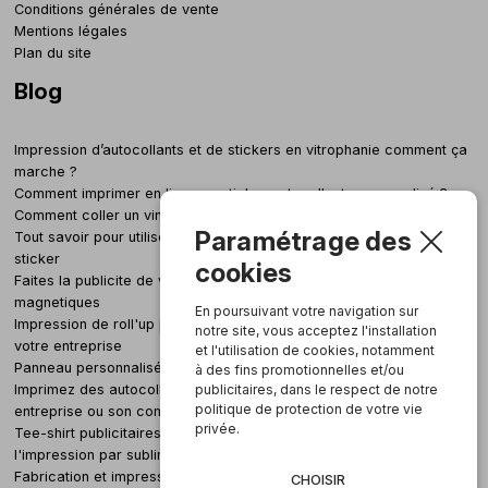
Conditions générales de vente
Mentions légales
Plan du site
Blog
Impression d’autocollants et de stickers en vitrophanie comment ça
marche ?
Comment imprimer en ligne un sticker autocollant personnalisé ?
Comment coller un vinyle adhesif grand format sans bulle
Paramétrage des
Tout savoir pour utiliser nos gabarits pour créer votre autocollant &
sticker
cookies
Faites la publicite de votre entreprise grace aux panneaux
magnetiques
En poursuivant votre navigation sur
Impression de roll'up personnalises et pas chers pour le stand de
notre site, vous acceptez l'installation
votre entreprise
et l'utilisation de cookies, notamment
Panneau personnalisé : tout savoir sur les panneaux alvéolés Akilux
à des fins promotionnelles et/ou
Imprimez des autocollants personnalises pour promouvoir son
publicitaires, dans le respect de notre
politique de protection de votre vie
entreprise ou son commerce
privée.
Tee-shirt publicitaires et promotionnels pas chers : decouvrez
l'impression par sublimation !
Fabrication et impression d'autocollants et de stickers pour un
CHOISIR