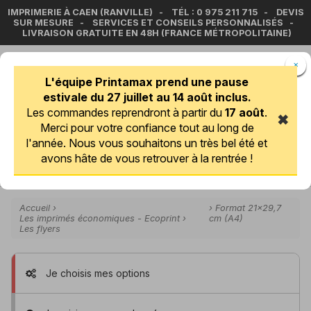
IMPRIMERIE À CAEN (RANVILLE) - TÉL : 0 975 211 715 - DEVIS
SUR MESURE - SERVICES ET CONSEILS PERSONNALISÉS -
LIVRAISON GRATUITE EN 48H
(FRANCE MÉTROPOLITAINE)
×
L'équipe Printamax prend une pause
estivale du 27 juillet au 14 août inclus.
Les commandes reprendront à partir du
17 août
.
✖
Merci pour votre confiance tout au long de
l'année. Nous vous souhaitons un très bel été et
avons hâte de vous retrouver à la rentrée !
Menu
Accueil
›
› Format 21x29,7
Les imprimés économiques - Ecoprint
›
cm (A4)
Les flyers
Je choisis mes options