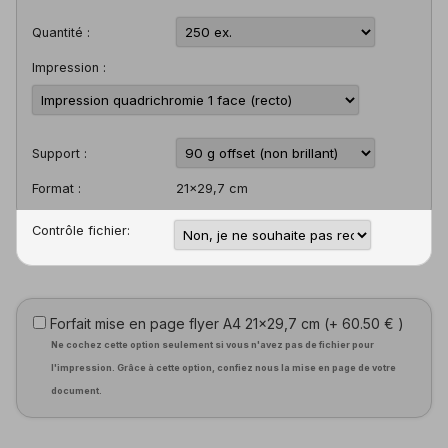
Quantité :
Impression :
Support :
Format :
21x29,7 cm
Contrôle fichier:
Forfait mise en page flyer A4 21x29,7 cm (+
60.50 €
)
Ne cochez cette option seulement si vous n'avez pas de fichier pour
l'impression. Grâce à cette option, confiez nous la mise en page de votre
document.